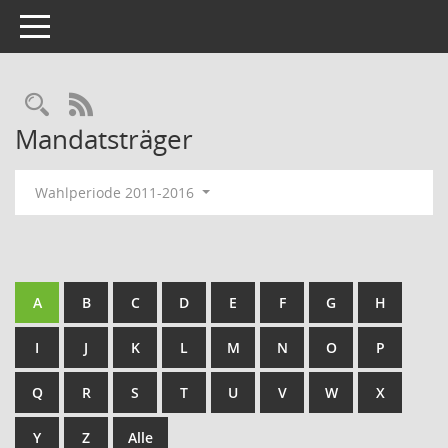
Toggle navigation
Rechercheauswahl
RSS-Feed
Mandatsträger
Wahlperiode 2011-2016
A
B
C
D
E
F
G
H
I
J
K
L
M
N
O
P
Q
R
S
T
U
V
W
X
Y
Z
Alle