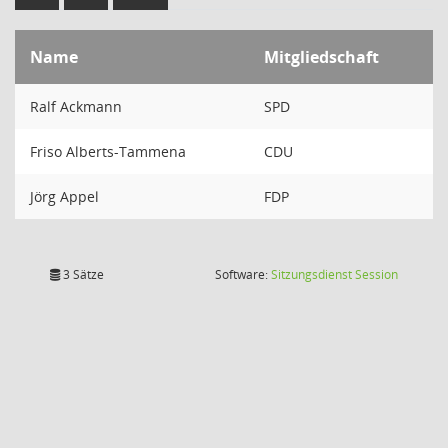
Name
Mitgliedschaft
Ralf Ackmann
SPD
Friso Alberts-Tammena
CDU
Jörg Appel
FDP
(Wird in
3 Sätze
Software:
Sitzungsdienst
Session