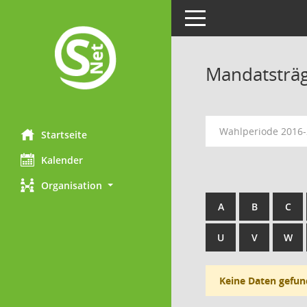
Toggle navigation
Mandatsträ
Wahlperiode 2016
Startseite
Kalender
Organisation
A
B
C
U
V
W
Keine Daten gefun