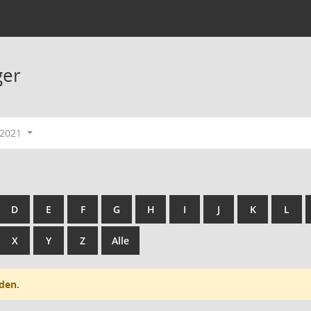
ger
-2021
D
E
F
G
H
I
J
K
L
X
Y
Z
Alle
den.