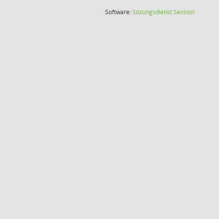
(Wird in
Software:
Sitzungsdienst
Session