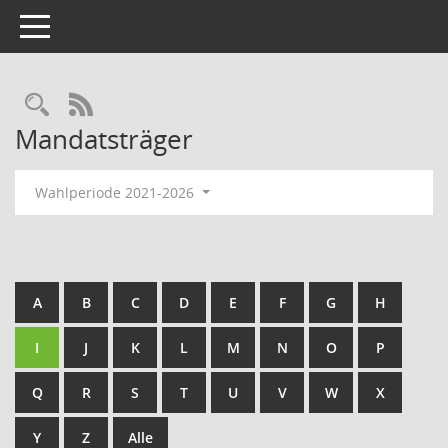
Toggle navigation
Rechercheauswahl
RSS-Feed
Mandatsträger
Wahlperiode 2021-2026
A
B
C
D
E
F
G
H
I
J
K
L
M
N
O
P
Q
R
S
T
U
V
W
X
Y
Z
Alle