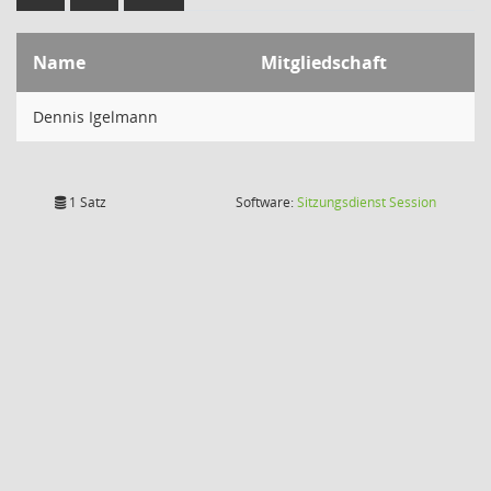
Name
Mitgliedschaft
Dennis Igelmann
(Wird in
1 Satz
Software:
Sitzungsdienst
Session