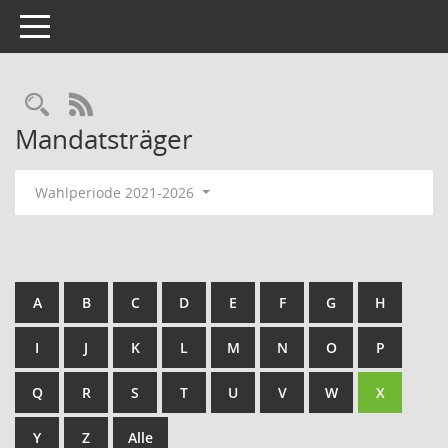
Toggle navigation
Rechercheauswahl
RSS-Feed
Mandatsträger
Wahlperiode 2021-2026
A
B
C
D
E
F
G
H
I
J
K
L
M
N
O
P
Q
R
S
T
U
V
W
X
Y
Z
Alle