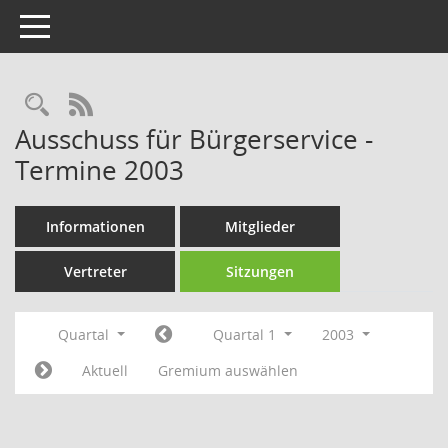
Toggle navigation
Rechercheauswahl
RSS-Feed
Ausschuss für Bürgerservice -
Termine 2003
Informationen
Mitglieder
Vertreter
Sitzungen
Quartal
Quartal 1
2003
Aktuell
Gremium auswählen