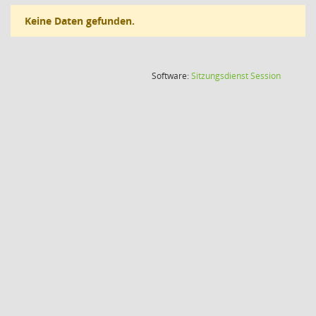
Keine Daten gefunden.
(Wird in
Software:
Sitzungsdienst
Session