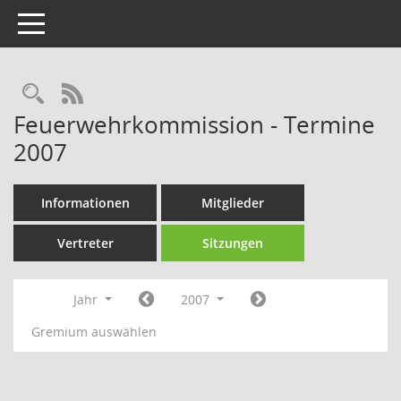
Toggle navigation
Rechercheauswahl
RSS-Feed
Feuerwehrkommission - Termine
2007
Informationen
Mitglieder
Vertreter
Sitzungen
Jahr
2007
Gremium auswählen