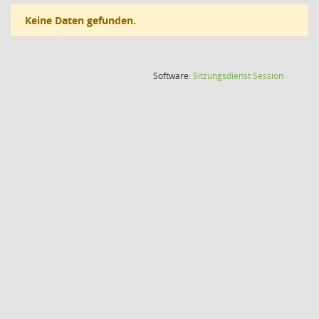
Keine Daten gefunden.
(Wird in
Software:
Sitzungsdienst
Session