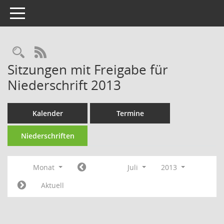
Toggle navigation
Rechercheauswahl
RSS-Feed
Sitzungen mit Freigabe für
Niederschrift 2013
Kalender
Termine
Niederschriften
Monat
Juli
2013
Aktuell