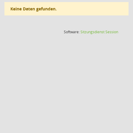
Keine Daten gefunden.
(Wird in
Software:
Sitzungsdienst
Session