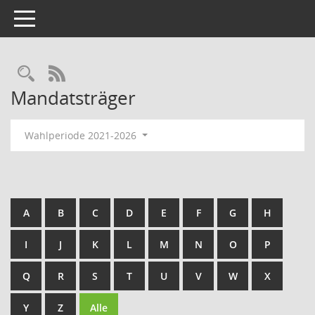
Toggle navigation
Rechercheauswahl
RSS-Feed
Mandatsträger
Wahlperiode 2021-2026
A
B
C
D
E
F
G
H
I
J
K
L
M
N
O
P
Q
R
S
T
U
V
W
X
Y
Z
Alle