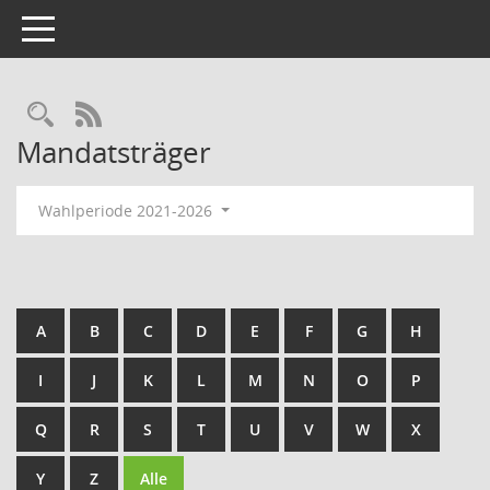
Toggle navigation
Rechercheauswahl
RSS-Feed
Mandatsträger
Wahlperiode 2021-2026
A
B
C
D
E
F
G
H
I
J
K
L
M
N
O
P
Q
R
S
T
U
V
W
X
Y
Z
Alle