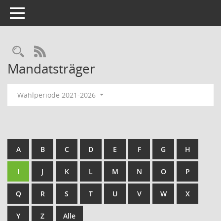
Toggle navigation
Rechercheauswahl
RSS-Feed
Mandatsträger
Wahlperiode 2021-2026
A
B
C
D
E
F
G
H
I
J
K
L
M
N
O
P
Q
R
S
T
U
V
W
X
Y
Z
Alle