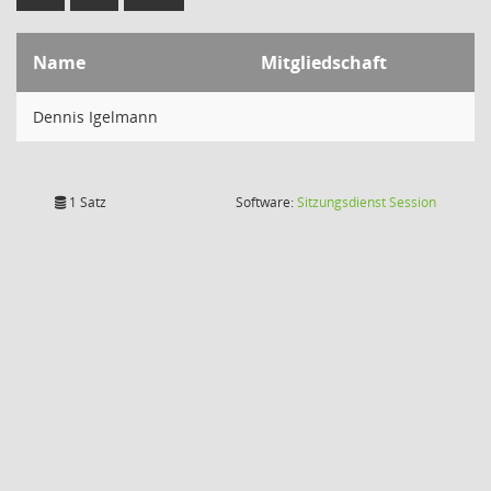
Name
Mitgliedschaft
Dennis Igelmann
(Wird in
1 Satz
Software:
Sitzungsdienst
Session