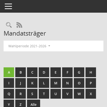
Toggle navigation
Rechercheauswahl
RSS-Feed
Mandatsträger
Wahlperiode 2021-2026
A
B
C
D
E
F
G
H
I
J
K
L
M
N
O
P
Q
R
S
T
U
V
W
X
Y
Z
Alle