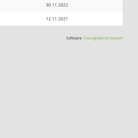
30.11.2022
12.11.2021
(Wird in
Software:
Sitzungsdienst
Session