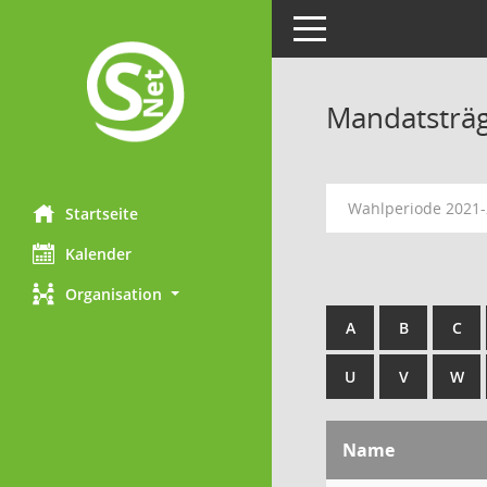
Toggle navigation
Mandatsträ
Wahlperiode 2021
Startseite
Kalender
Organisation
A
B
C
U
V
W
Name