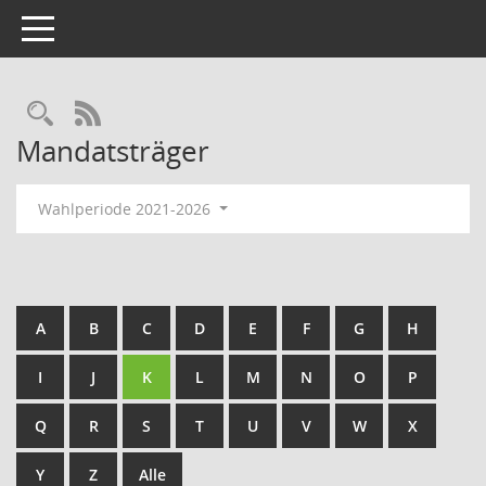
Toggle navigation
Rechercheauswahl
RSS-Feed
Mandatsträger
Wahlperiode 2021-2026
A
B
C
D
E
F
G
H
I
J
K
L
M
N
O
P
Q
R
S
T
U
V
W
X
Y
Z
Alle