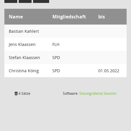
Name
Mitgliedschaft
bis
Bastian Kahlert
Jens Klaassen
FLH
Stefan Klaassen
SPD
Christina König
SPD
01.05.2022
(Wird in
4 Sätze
Software:
Sitzungsdienst
Session