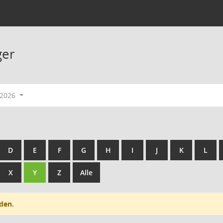
ger
-2026
D
E
F
G
H
I
J
K
L
X
Y
Z
Alle
den.