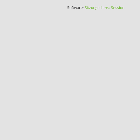
(Wird in
Software:
Sitzungsdienst
Session