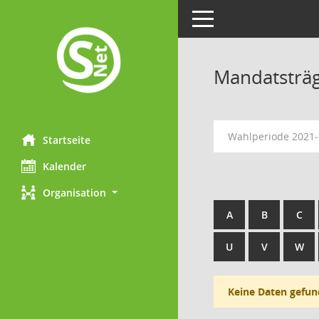
Toggle navigation
Mandatsträ
Wahlperiode 2021
Startseite
Kalender
Organisation
A
B
C
U
V
W
Keine Daten gefun