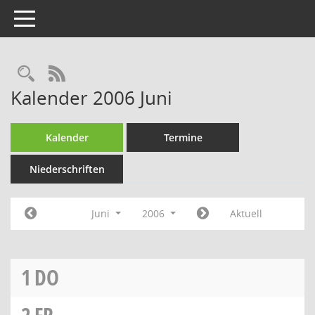
Toggle navigation
Rechercheauswahl
RSS-Feed
Kalender 2006 Juni
Kalender
Termine
Niederschriften
Juni
2006
Aktuell
1
DO