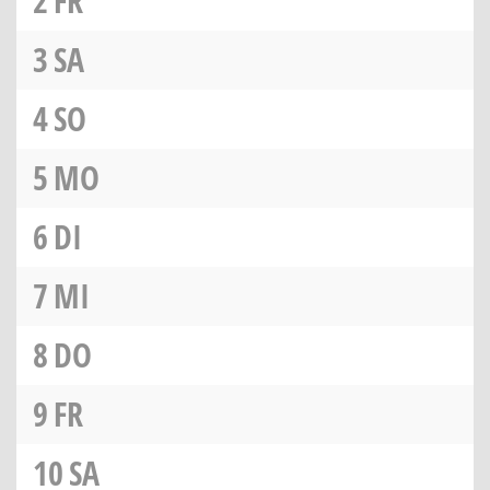
2
FR
3
SA
4
SO
5
MO
6
DI
7
MI
8
DO
9
FR
10
SA