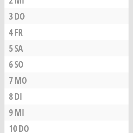
2
MI
3
DO
4
FR
5
SA
6
SO
7
MO
8
DI
9
MI
10
DO