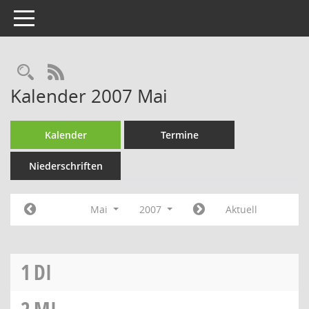
Toggle navigation
Rechercheauswahl
RSS-Feed
Kalender 2007 Mai
Kalender
Termine
Niederschriften
Mai
2007
Aktuell
1
DI