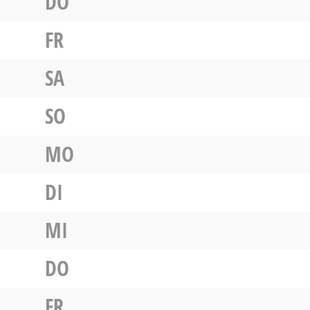
DO
FR
SA
SO
MO
DI
MI
DO
FR