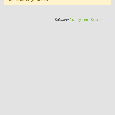
(Wird in
Software:
Sitzungsdienst
Session