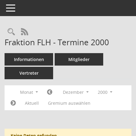
Toggle navigation
Rechercheauswahl
RSS-Feed
Fraktion FLH - Termine 2000
Informationen
Mitglieder
Vertreter
Monat
Dezember
2000
Aktuell
Gremium auswählen
Keine Daten gefunden.