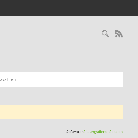
Recherc
RSS-
swählen
(Wird in
Software:
Sitzungsdienst
Session