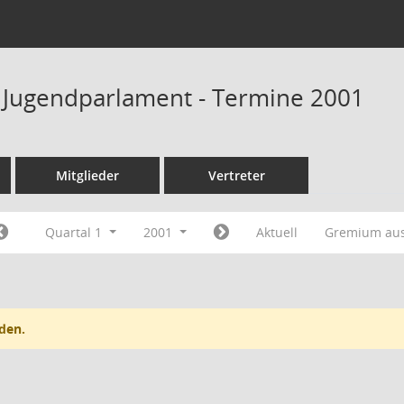
 Jugendparlament - Termine 2001
Mitglieder
Vertreter
Quartal 1
2001
Aktuell
Gremium au
den.