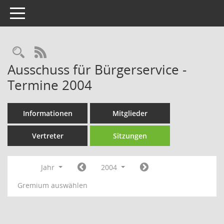
Toggle navigation
Rechercheauswahl
RSS-Feed
Ausschuss für Bürgerservice -
Termine 2004
Informationen
Mitglieder
Vertreter
Sitzungen
Jahr
2004
Gremium auswählen