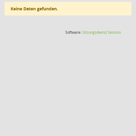
Keine Daten gefunden.
(Wird in
Software:
Sitzungsdienst
Session