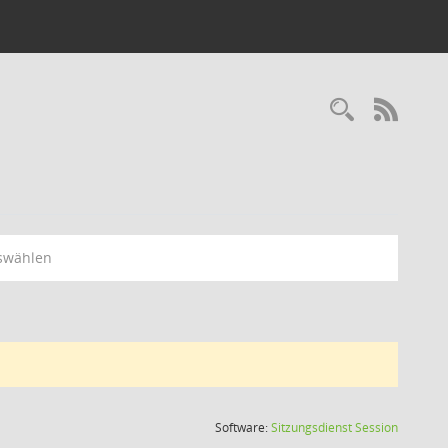
Recherc
RSS-
swählen
(Wird in
Software:
Sitzungsdienst
Session