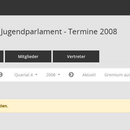
 Jugendparlament - Termine 2008
Mitglieder
Vertreter
Quartal 4
2008
Aktuell
Gremium au
den.