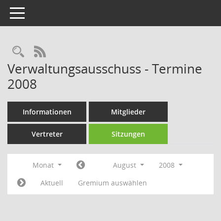
Toggle navigation
Rechercheauswahl
RSS-Feed
Verwaltungsausschuss - Termine
2008
Informationen
Mitglieder
Vertreter
Sitzungen
Monat
August
2008
Aktuell
Gremium auswählen