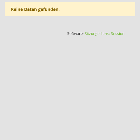
Keine Daten gefunden.
(Wird in
Software:
Sitzungsdienst
Session