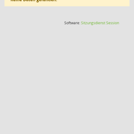
(Wird in
Software:
Sitzungsdienst
Session