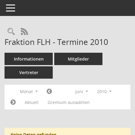
Toggle navigation
Rechercheauswahl
RSS-Feed
Fraktion FLH - Termine 2010
Informationen
Mitglieder
Vertreter
Monat
Juni
2010
Aktuell
Gremium auswählen
Keine Daten gefunden.