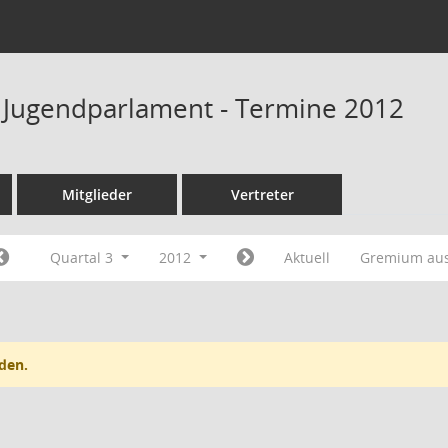
 Jugendparlament - Termine 2012
Mitglieder
Vertreter
Quartal 3
2012
Aktuell
Gremium au
den.