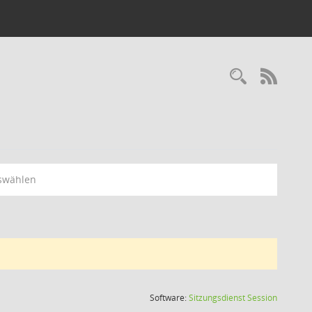
Recherc
RSS-
swählen
(Wird in
Software:
Sitzungsdienst
Session