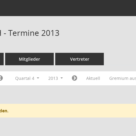
H - Termine 2013
Mitglieder
Vertreter
Quartal 4
2013
Aktuell
Gremium au
den.