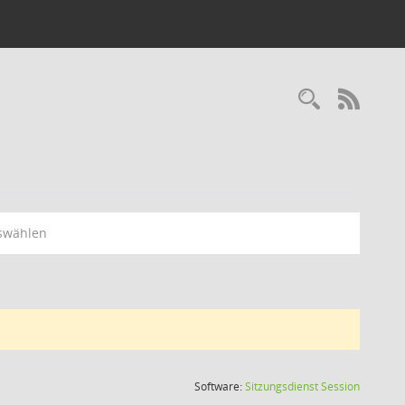
Recherc
RSS-
swählen
(Wird in
Software:
Sitzungsdienst
Session