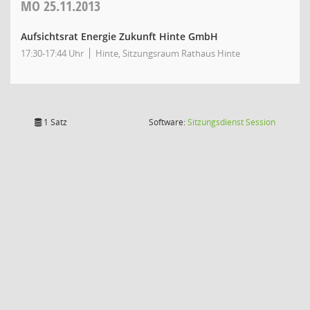
MO
25.11.2013
Aufsichtsrat Energie Zukunft Hinte GmbH
17:30-17:44 Uhr
Hinte, Sitzungsraum Rathaus Hinte
(Wird in
1 Satz
Software:
Sitzungsdienst
Session