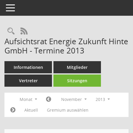
Toggle navigation
Rechercheauswahl
RSS-Feed
Aufsichtsrat Energie Zukunft Hinte
GmbH - Termine 2013
Informationen
Mitglieder
Vertreter
Sitzungen
Monat
November
2013
Aktuell
Gremium auswählen