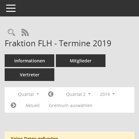
Toggle navigation
Rechercheauswahl
RSS-Feed
Fraktion FLH - Termine 2019
Informationen
Mitglieder
Vertreter
Quartal
Quartal 2
2019
Aktuell
Gremium auswählen
Keine Daten gefunden.