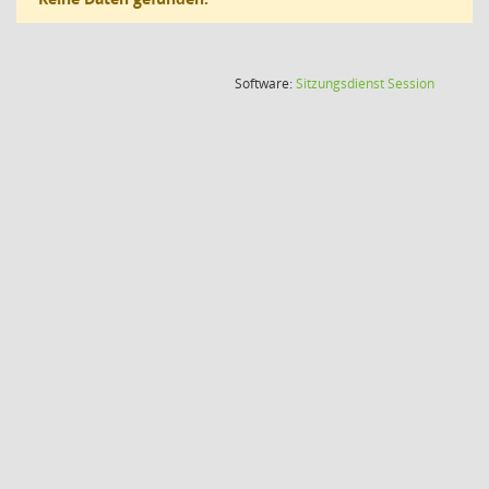
(Wird in
Software:
Sitzungsdienst
Session