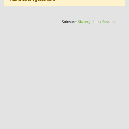
(Wird in
Software:
Sitzungsdienst
Session