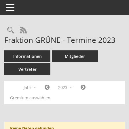
Toggle navigation
Rechercheauswahl
RSS-Feed
Fraktion GRÜNE - Termine 2023
Informationen
Mitglieder
Vertreter
Jahr
2023
Gremium auswählen
Keine Daten gefunden.