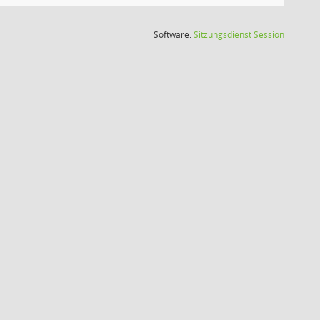
(Wird in
Software:
Sitzungsdienst
Session