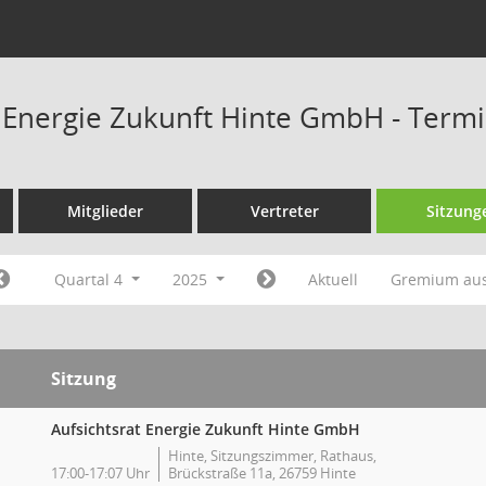
t Energie Zukunft Hinte GmbH - Term
Mitglieder
Vertreter
Sitzung
Quartal 4
2025
Aktuell
Gremium au
Sitzung
Aufsichtsrat Energie Zukunft Hinte GmbH
Hinte, Sitzungszimmer, Rathaus,
17:00-17:07 Uhr
Brückstraße 11a, 26759 Hinte