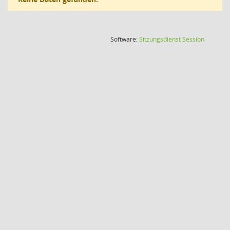
(Wird in
Software:
Sitzungsdienst
Session