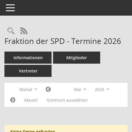
Toggle navigation
Rechercheauswahl
RSS-Feed
Fraktion der SPD - Termine 2026
Informationen
Mitglieder
Vertreter
Monat
Mai
2026
Aktuell
Gremium auswählen
Keine Daten gefunden.