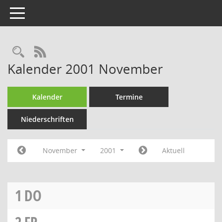
Toggle navigation
Rechercheauswahl
RSS-Feed
Kalender 2001 November
Kalender
Termine
Niederschriften
November
2001
Aktuell
1
DO