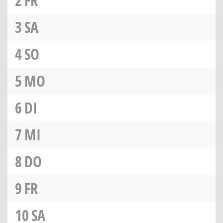
2
FR
3
SA
4
SO
5
MO
6
DI
7
MI
8
DO
9
FR
10
SA