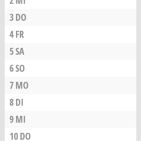
2
MI
3
DO
4
FR
5
SA
6
SO
7
MO
8
DI
9
MI
10
DO