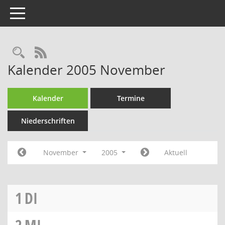
Toggle navigation
Rechercheauswahl
RSS-Feed
Kalender 2005 November
Kalender
Termine
Niederschriften
November
2005
Aktuell
1
DI