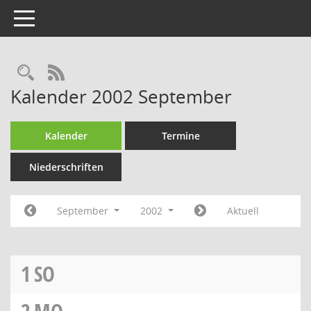
Toggle navigation
Rechercheauswahl
RSS-Feed
Kalender 2002 September
Kalender
Termine
Niederschriften
September
2002
Aktuell
1
SO