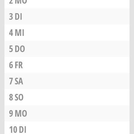
2
MO
3
DI
4
MI
5
DO
6
FR
7
SA
8
SO
9
MO
10
DI