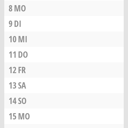
8
MO
9
DI
10
MI
11
DO
12
FR
13
SA
14
SO
15
MO