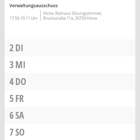
Verwaltungsausschuss
Hinte, Rathaus Sitzungszimmer,
17:50-19:11 Uhr
Brückstraße 11a, 26759 Hinte
2
DI
3
MI
4
DO
5
FR
6
SA
7
SO