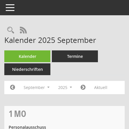
Toggle navigation
Rechercheauswahl
RSS-Feed
Kalender 2025 September
Kalender
Termine
Niederschriften
September
2025
Aktuell
1
MO
Personalausschuss