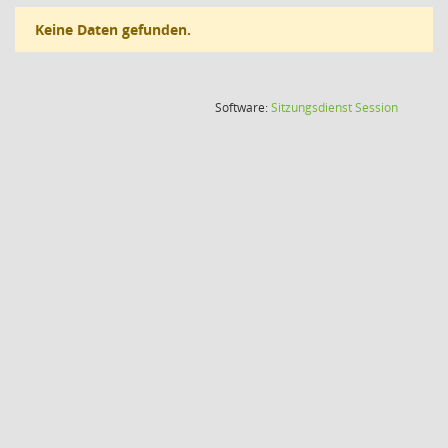
Keine Daten gefunden.
(Wird in
Software:
Sitzungsdienst
Session