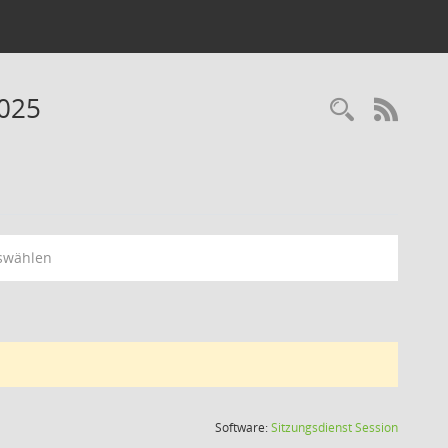
2025
Recherc
RSS-
swählen
(Wird in
Software:
Sitzungsdienst
Session